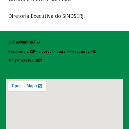
Diretoria Executiva do SINDSERJ.
SEDE ADMINISTRATIVA
Rua Camerino, 128 – Grupo 701 – Centro – Rio de Janeiro – RJ
989459-3921
TEL: (21)