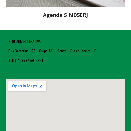
Agenda SINDSERJ
SEDE ADMINISTRATIVA
Rua Camerino, 128 – Grupo 701 – Centro – Rio de Janeiro – RJ
989459-3921
TEL: (21)