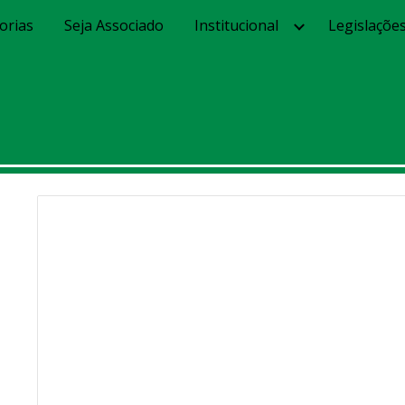
orias
Seja Associado
Institucional
Legislaçõe
ip to main content
Skip to navigat